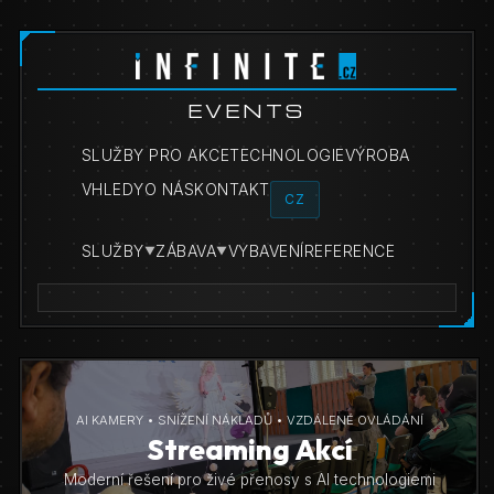
EVENTS
SLUŽBY PRO AKCE
TECHNOLOGIE
VÝROBA
VHLEDY
O NÁS
KONTAKT
CZ
SLUŽBY
ZÁBAVA
VYBAVENÍ
REFERENCE
▼
▼
AI KAMERY • SNÍŽENÍ NÁKLADŮ • VZDÁLENÉ OVLÁDÁNÍ
Streaming Akcí
Moderní řešení pro živé přenosy s AI technologiemi